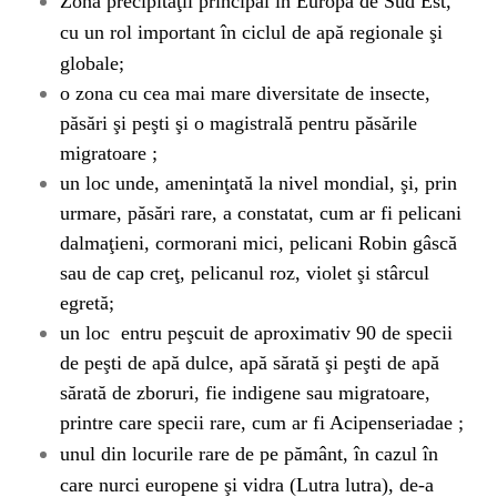
Zona precipitaţii principal în Europa de Sud Est,
cu un rol important în ciclul de apă regionale şi
globale;
o zona cu cea mai mare diversitate de insecte,
păsări şi peşti şi o magistrală pentru păsările
migratoare ;
un loc unde, ameninţată la nivel mondial, şi, prin
urmare, păsări rare, a constatat, cum ar fi pelicani
dalmaţieni, cormorani mici, pelicani Robin gâscă
sau de cap creţ, pelicanul roz, violet şi stârcul
egretă;
un loc
entru peşcuit de aproximativ 90 de specii
de peşti de apă dulce, apă sărată şi peşti de apă
sărată de zboruri, fie indigene sau migratoare,
printre care specii rare, cum ar fi Acipenseriadae ;
unul din locurile rare de pe pământ, în cazul în
care nurci europene şi vidra (Lutra lutra), de-a