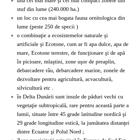
una cel mai mare şi cel mai compact zonele din
stuf din lume (240.000 ha.)
un loc cu cea mai bogata fauna ornitologica din
lume (peste 250 de specii )
o combinaţie a ecosistemelor naturale şi
artificiale şi Ecotone, cum ar fi apa dulce, apa de
mare, Ecotone terestre, de funcţionare şi de apă
în picioare, mlaştini, zone uşor de preaplin,
debarcadere râu, debarcadere marine, zonele de
dezvoltare pentru agricultură, acvacultură,
silvicultură etc .
în Delta Dunării sunt insule de păduri vechi cu
vegetaţie subtropicală, rare pentru această parte a
lumii, situate între 45 grade latitudine nordică şi
29 grade longitudine estică, la jumătatea distanţei
dintre Ecuator şi Polul Nord ;