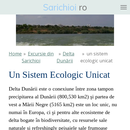
Sarichioi
ro
Ga
direct
naar
de
hoofdinhoud
Home
»
Excursie din
»
Delta
»
un sistem
Sarichioi
Dunării
ecologic unicat
Un Sistem Ecologic Unicat
Delta Dunării este o conexiune între zona tampon
precipitarea al Dunării (800,530 km2) şi partea de
vest a Mării Negre (5165 km2) este un loc unic, nu
numai în Europa, ci şi pentru alte ecosisteme de
delta bogate în biodiversitate, cu resursele sale
naturale şi refreshingly peisajele sale frumoase