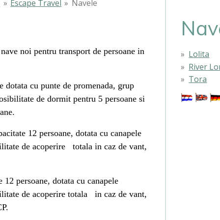
i
»
Escape Travel
»
Navele
Nav
nave noi pentru transport de persoane in
Lolita
River Lo
Tora
ne dotata cu punte de promenada, grup
posibilitate de dormit pentru 5 persoane si
ane.
acitate 12 persoane, dotata cu canapele
litate de acoperire totala in caz de vant,
 12 persoane, dotata cu canapele
litate de acoperire totala in caz de vant,
CP.