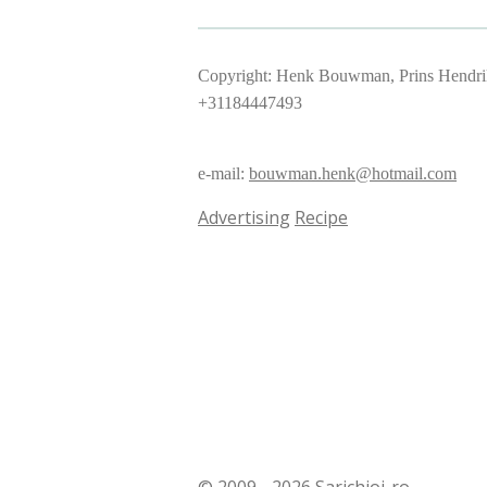
Copyright: Henk Bouwman, Prins Hendrik
+31184447493
e-mail:
bouwman.henk@hotmail.com
Advertising
Recipe