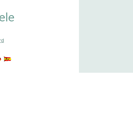
ele
rd