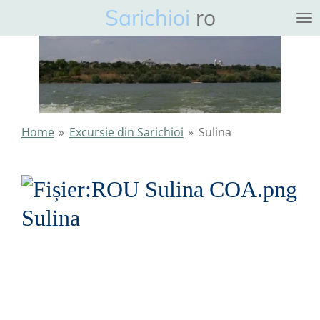
Sarichioi
ro
Ga
direct
naar
de
hoofdinhoud
Home
»
Excursie din Sarichioi
»
Sulina
Sulina