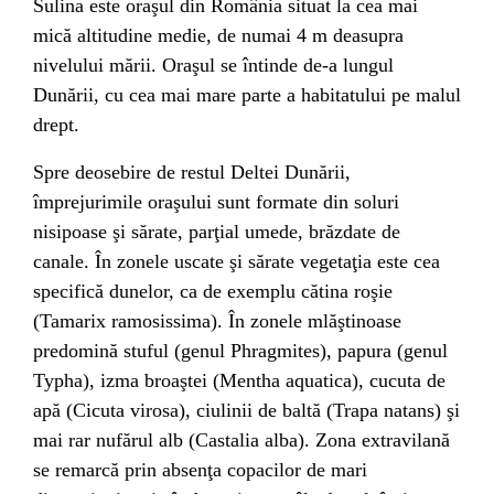
Sulina este oraşul din România situat la cea mai
mică altitudine medie, de numai 4 m deasupra
nivelului mării. Oraşul se întinde de-a lungul
Dunării, cu cea mai mare parte a habitatului pe malul
drept.
Spre deosebire de restul Deltei Dunării,
împrejurimile oraşului sunt formate din soluri
nisipoase şi sărate, parţial umede, brăzdate de
canale. În zonele uscate şi sărate vegetaţia este cea
specifică dunelor, ca de exemplu cătina roşie
(Tamarix ramosissima). În zonele mlăştinoase
predomină stuful (genul Phragmites), papura (genul
Typha), izma broaştei (Mentha aquatica), cucuta de
apă (Cicuta virosa), ciulinii de baltă (Trapa natans) şi
mai rar nufărul alb (Castalia alba). Zona extravilană
se remarcă prin absenţa copacilor de mari