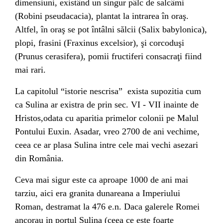
dimensiuni, existând un singur pâlc de salcâmi
(Robini pseudacacia), plantat la intrarea în oraş.
Altfel, în oraş se pot întâlni sălcii (Salix babylonica),
plopi, frasini (Fraxinus excelsior), şi corcoduşi
(Prunus cerasifera), pomii fructiferi consacraţi fiind
mai rari.
La capitolul “istorie nescrisa” exista supozitia cum
ca Sulina ar existra de prin sec. VI - VII inainte de
Hristos,odata cu aparitia primelor colonii pe Malul
Pontului Euxin. Asadar, vreo 2700 de ani vechime,
ceea ce ar plasa Sulina intre cele mai vechi asezari
din România.
Ceva mai sigur este ca aproape 1000 de ani mai
tarziu, aici era granita dunareana a Imperiului
Roman, destramat la 476 e.n. Daca galerele Romei
ancorau in portul Sulina (ceea ce este foarte