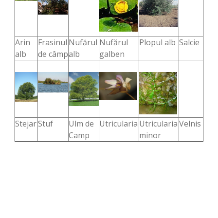
Arin
Frasinul
Nufărul
Nufărul
Plopul alb
Salcie
alb
de câmp
alb
galben
Stejar
Stuf
Ulm de
Utricularia
Utricularia
Velnis
Camp
minor