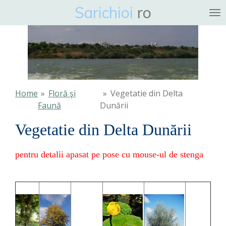
Sarichioi
ro
Ga
direct
naar
de
hoofdinhoud
Home
»
Floră şi
»
Vegetatie din Delta
Faună
Dunării
Vegetatie din Delta Dunării
pentru detalii apasat pe pose cu mouse-ul de stenga