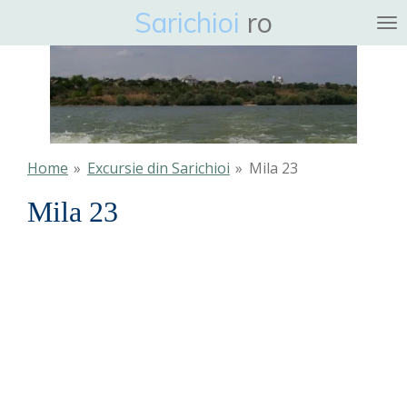
Sarichioi
ro
Ga
direct
naar
de
hoofdinhoud
Home
»
Excursie din Sarichioi
»
Mila 23
Mila 23