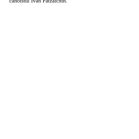
canoistul
Ivan Patzaichin.