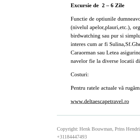
Excursie de 2 – 6 Zile
Functie de optiunile dumneavoa
(nivelul apelor,plauri,etc.), o
birdwatching sau pur si simplu
interes cum ar fi Sulina,Sf.Gh
Caraorman sau Letea asigurind 
navelor fie la diverse locatii d
Costuri
:
Pentru ratele actuale vă rugăm 
www.deltaescapetravel.ro
Copyright: Henk Bouwman, Prins Hendrik
+31184447493