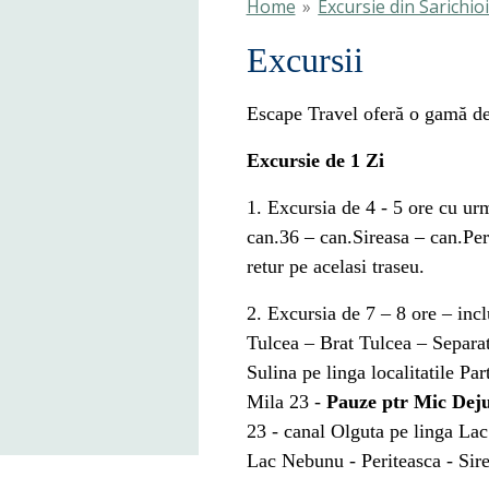
Home
»
Excursie din Sarichio
Excursii
Escape Travel oferă o gamă de e
Excursie de 1 Zi
1. Excursia de 4 - 5 ore cu urm
can.36 – can.Sireasa – can.Pe
retur pe acelasi traseu.
2. Excursia de 7 – 8 ore – incl
Tulcea – Brat Tulcea – Separat
Sulina pe linga localitatile Pa
Mila 23 -
Pauze ptr Mic Dej
23 - canal Olguta pe linga Lac
Lac Nebunu - Periteasca - Sire