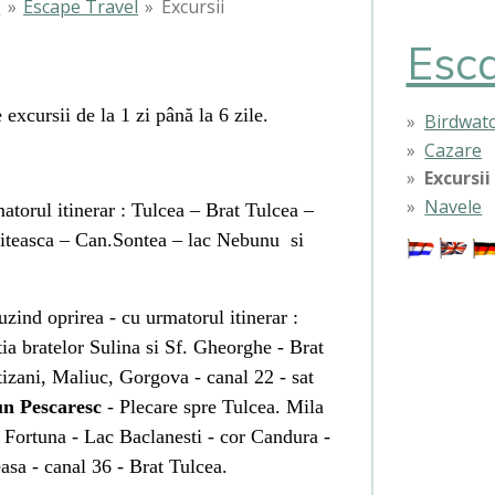
i
»
Escape Travel
»
Excursii
Esca
xcursii de la 1 zi până la 6 zile.
Birdwat
Cazare
Excursii
Navele
atorul itinerar :
Tulcea – Brat Tulcea –
riteasca –
Can.Sontea – lac Nebunu si
uzind oprirea - cu urmatorul itinerar :
ia bratelor Sulina si Sf. Gheorghe - Brat
rtizani, Maliuc, Gorgova - canal 22 - sat
un Pescaresc
- Plecare spre Tulcea. Mila
 Fortuna - Lac Baclanesti - cor Candura -
asa - canal 36 - Brat Tulcea.