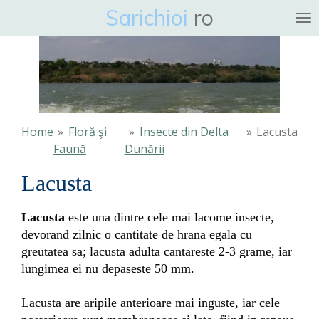
Sarichioi
ro
Ga
direct
naar
de
hoofdinhoud
Home
»
Floră şi
»
Insecte din Delta
»
Lacusta
Faună
Dunării
Lacusta
Lacusta
este una dintre cele mai lacome insecte,
devorand zilnic o cantitate de hrana egala cu
greutatea sa; lacusta adulta cantareste 2-3 grame, iar
lungimea ei nu depaseste 50 mm.
Lacusta
are aripile anterioare mai inguste, iar cele