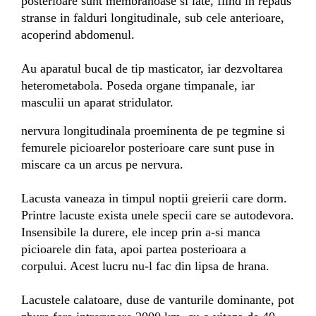
posterioare sunt membranoase si late, fiind in repaus
stranse in falduri longitudinale, sub cele anterioare,
acoperind abdomenul.
Au aparatul bucal de tip masticator, iar dezvoltarea
heterometabola. Poseda organe timpanale, iar
masculii un aparat stridulator.
nervura longitudinala proeminenta de pe tegmine si
femurele picioarelor posterioare care sunt puse in
miscare ca un arcus pe nervura.
Lacusta
vaneaza in timpul noptii greierii care dorm.
Printre lacuste exista unele specii care se autodevora.
Insensibile la durere, ele incep prin a-si manca
picioarele din fata, apoi partea posterioara a
corpului. Acest lucru nu-l fac din lipsa de hrana.
Lacustele calatoare
, duse de vanturile dominante, pot