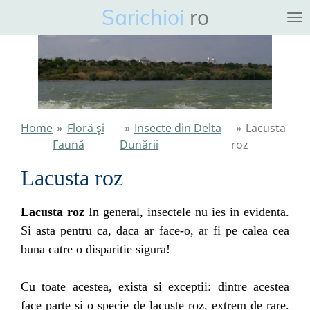
Sarichioi
ro
Ga
direct
naar
de
hoofdinhoud
Home
»
Floră şi
»
Insecte din Delta
»
Lacusta
Faună
Dunării
roz
Lacusta roz
Lacusta roz
In general, insectele nu ies in evidenta.
Si asta pentru ca, daca ar face-o, ar fi pe calea cea
buna catre o disparitie sigura!
Cu toate acestea, exista si exceptii: dintre acestea
face parte si o specie de lacuste roz, extrem de rare.