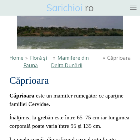
Sarichioi
ro
Ga
direct
naar
de
hoofdinhoud
Home
»
Floră şi
»
Mamifere din
»
Căprioara
Faună
Delta Dunării
Căprioara
Căprioara
este un
mamifer
rumegător ce aparţine
familiei
Cervidae
.
Înălţimea la grebăn este între 65–75 cm iar lungimea
corporală poate varia între 95 şi 135 cm.
La unele specii, dimorfismul sexual este foarte