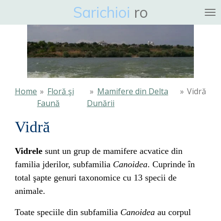
Sarichioi
ro
Ga
direct
naar
de
hoofdinhoud
Home
»
Floră şi
»
Mamifere din Delta
»
Vidră
Faună
Dunării
Vidră
Vidrele
sunt un grup de mamifere acvatice din
familia
jderilor
,
subfamilia
Canoidea
. Cuprinde în
total şapte
genuri taxonomice
cu 13
specii
de
animale.
Toate speciile din subfamilia
Canoidea
au corpul