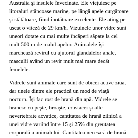
Australia
şi insulele învecinate. Ele vieţuiesc pe
litoraluri
stâncoase marine, pe lângă apele curgătoare
şi stătătoare, fiind înotătoare excelente. Ele ating pe
uscat o viteză de 29 km/h. Vizuinele unor vidre sunt
uneori dotate cu mai multe încăperi săpate la cel
mult 500 m de malul apelor. Animalele îşi
marchează revirul cu ajutorul glandalelor anale,
masculii având un revir mult mai mare decât
femelele.
Vidrele sunt animale care sunt de obicei active ziua,
dar unele dintre ele practică un mod de viaţă
nocturn. Îşi fac rost de hrană din apă. Vidrele se
hrănesc cu
peşte
,
broaşte
,
crustacei
şi alte
nevertebrate
acvatice, cantitatea de hrană zilnică a
unei vidre variind între 15 şi 25% din greutatea
corporală a animalului. Cantitatea necesară de hrană