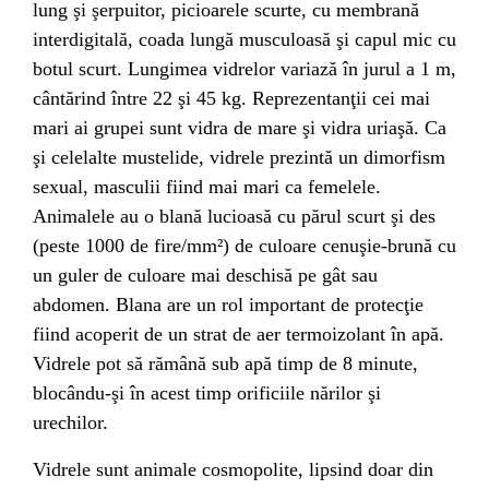
lung şi şerpuitor, picioarele scurte, cu membrană
interdigitală, coada lungă musculoasă şi capul mic cu
botul scurt.
Lungimea
vidrelor variază în jurul a 1 m,
cântărind între 22 şi 45
kg
. Reprezentanţii cei mai
mari ai grupei sunt
vidra de mare
şi
vidra uriaşă
. Ca
şi celelalte mustelide, vidrele prezintă un dimorfism
sexual,
masculii
fiind mai mari ca
femelele
.
Animalele au o
blană
lucioasă cu părul scurt şi des
(peste 1000 de fire/mm²) de culoare cenuşie-brună cu
un guler de culoare mai deschisă pe
gât
sau
abdomen
. Blana are un rol important de protecţie
fiind acoperit de un strat de aer termoizolant în apă.
Vidrele pot să rămână sub apă timp de 8
minute
,
blocându-şi în acest timp orificiile nărilor şi
urechilor.
Vidrele sunt animale
cosmopolite
, lipsind doar din