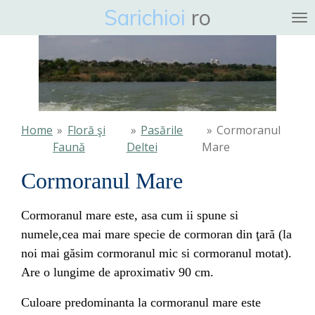
Sarichioi
ro
Ga
direct
naar
de
hoofdinhoud
Home
»
Floră şi
»
Pasările
»
Cormoranul
Faună
Deltei
Mare
Cormoranul Mare
Cormoranul mare este, asa cum ii spune si
numele,cea mai mare specie de cormoran din ţară (la
noi mai găsim cormoranul mic si cormoranul motat).
Are o lungime de aproximativ 90 cm.
Culoare predominanta la cormoranul mare este