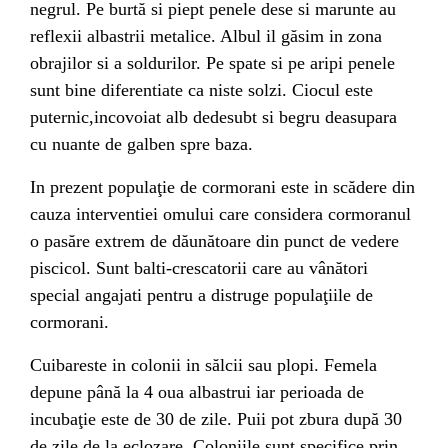
negrul. Pe burtă si piept penele dese si marunte au
reflexii albastrii metalice. Albul il găsim in zona
obrajilor si a soldurilor. Pe spate si pe aripi penele
sunt bine diferentiate ca niste solzi. Ciocul este
puternic,incovoiat alb dedesubt si begru deasupara
cu nuante de galben spre baza.
In prezent populaţie de cormorani este in scădere din
cauza interventiei omului care considera cormoranul
o pasăre extrem de dăunătoare din punct de vedere
piscicol. Sunt balti-crescatorii care au vânători
special angajati pentru a distruge populaţiile de
cormorani.
Cuibareste in colonii in sălcii sau plopi. Femela
depune până la 4 oua albastrui iar perioada de
incubaţie este de 30 de zile. Puii pot zbura după 30
de zile de la eclozare. Coloniile sunt specifice prin