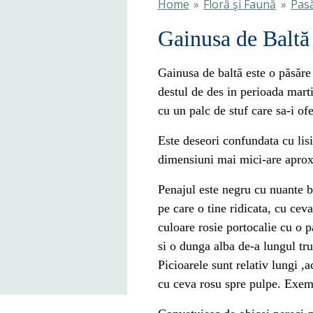
Home
»
Floră şi Faună
»
Pasă
Gainusa de Baltă
Gainusa de baltă este o păsăre
destul de des in perioada mart
cu un palc de stuf care sa-i ofe
Este deseori confundata cu lis
dimensiuni mai mici-are apro
Penajul este negru cu nuante b
pe care o tine ridicata, cu ceva
culoare rosie portocalie cu o 
si o dunga alba de-a lungul tru
Picioarele sunt relativ lungi ,a
cu ceva rosu spre pulpe. Exemp