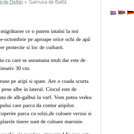
rile Deltei
»
Gainusa de Baltă
 migrătaore ce o putem intalni la noi
ie-octombrie pe aproape orice ochi de apă
re protectie si loc de cuibarit.
ita cu care se aseamana mult dar este de
ximativ 30 cm.
rune pe aripi si spate. Are o coada scurta
 pene albe in lateral. Ciocul este de
pata de alb-galbui la varf. Vom putea vedea
pului care parca da contur aripilor.
coperite parca cu solzi,de culoare verzui si
larele tinere sunt de culoare maronie.