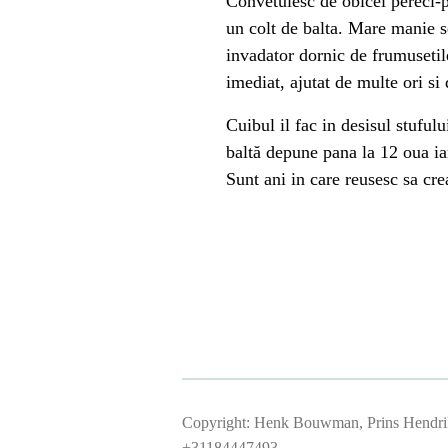
Convetuiesc de obicei pereci-p
un colt de balta. Mare manie s
invadator dornic de frumusetile
imediat, ajutat de multe ori si
Cuibul il fac in desisul stuful
baltă depune pana la 12 oua iar
Sunt ani in care reusesc sa cre
Copyright: Henk Bouwman, Prins Hendrik
+31184447493