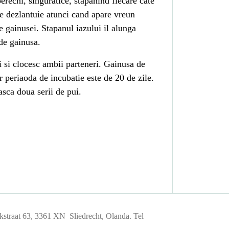
erechi, singuratice, stapanind fiecare cate
e dezlantuie atunci cand apare vreun
 gainusei. Stapanul iazului il alunga
 de gainusa.
ui si clocesc ambii parteneri. Gainusa de
 periaoda de incubatie este de 20 de zile.
asca doua serii de pui.
straat 63, 3361 XN Sliedrecht, Olanda. Tel