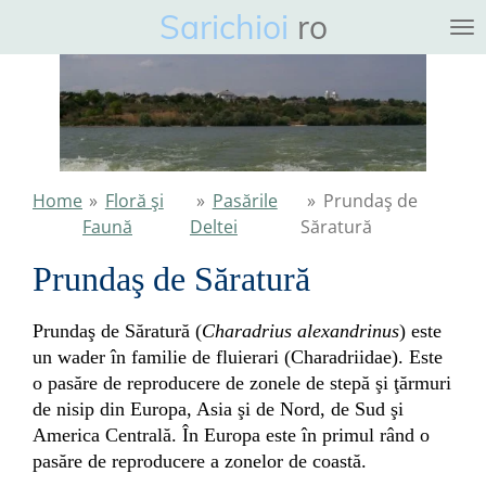
Sarichioi
ro
Ga
direct
naar
de
hoofdinhoud
Home
»
Floră şi
»
Pasările
»
Prundaş de
Faună
Deltei
Săratură
Prundaş de Săratură
Prundaş de Săratură (
Charadrius alexandrinus
) este
un wader în familie de fluierari (Charadriidae). Este
o pasăre de reproducere de zonele de stepă şi ţărmuri
de nisip din Europa, Asia şi de Nord, de Sud şi
America Centrală. În Europa este în primul rând o
pasăre de reproducere a zonelor de coastă.