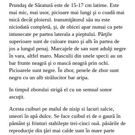
Prundaş de Săratură
este de 15-17 cm latime. Este
mai mic, mai usor, picioare mai lungi şi o coadă mai
mică decât ploierul. transmiţătorul său nu este
niciodată completă, şi, de obicei apar numai ca pete
intunecate pe partea laterala a pieptului. Părţile
superioare sunt de culoare maro şi alb în partea de
jos a lungul penaj. Marcajele de san sunt adulţi negre
în vara, altfel maro. Masculii din unele specii au un
bar frunte neagră şi o mască neagră prin ochi.
Picioarele sunt negre. În zbor, penele de zbor sunt
negru cu un alb strălucitor bar aripa.
In timpul zborului strigă el cu un semnal sonor
ascuţit.
Acesta cuiburi pe malul de nisip si lacuri salcie,
uneori în apă dulce. Se face cuibul ei de o gaură în
pământ şi frinturi stabileşte trei-cinci ouă. păsările de
reproducţie din ţări mai calde sunt în mare parte