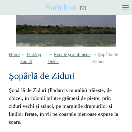
Sarichioi
ro
Ga
direct
naar
de
hoofdinhoud
Home
»
Floră şi
»
Reptile şi amfibiene
»
Şopârla de
Faună
Deltei
Ziduri
Şopârlă de Ziduri
Şopârlă de Ziduri (
Podarcis muralis)
t
răieşte, de
obicei, în colonii printre grămezi de pietre, prin
ziduri vechi şi stânci, pe marginile drumurilor şi
liniilor ferate, în vii pe coastele pietroase expuse la
soare.