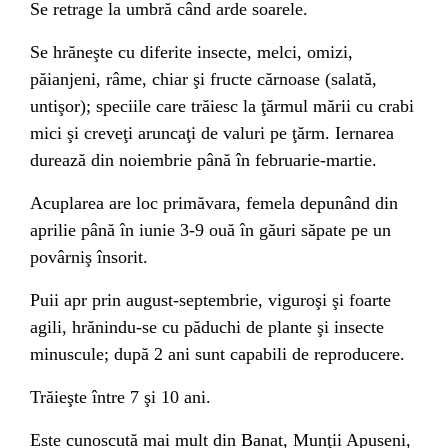
Se retrage la umbră când arde soarele.
Se hrăneşte cu diferite insecte, melci, omizi,
păianjeni, râme, chiar şi fructe cărnoase (salată,
untişor); speciile care trăiesc la ţărmul mării cu crabi
mici şi creveţi aruncaţi de valuri pe ţărm. Iernarea
durează din noiembrie până în februarie-martie.
Acuplarea are loc primăvara, femela depunând din
aprilie până în iunie 3-9 ouă în găuri săpate pe un
povârniş însorit.
Puii apr prin august-septembrie, viguroşi şi foarte
agili, hrănindu-se cu păduchi de plante şi insecte
minuscule; după 2 ani sunt capabili de reproducere.
Trăieşte între 7 şi 10 ani.
Este cunoscută mai mult din Banat, Munţii Apuseni,